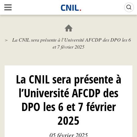
Aller
Gestion de vos préférences sur les cookies (témoins de connexion)
A
au
c
contenu
c
principal
u
e
La CNIL sera présente à l’Université AFCDP des DPO les 6
i
et 7 février 2025
l
-
C
N
I
La CNIL sera présente à
L
l’Université AFCDP des
DPO les 6 et 7 février
2025
05 février 2025