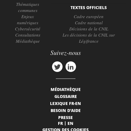
Thématiques
TEXTES OFFICIELS
communes
Enjeux
Cadre européen
numériques
Cadre national
Cybersécurité
Décisions de la CNIL
Consultations
Les décisions de la CNIL sur
Médiathèque
Légifrance
Suivez-nous
MÉDIATHÈQUE
GLOSSAIRE
LEXIQUE FR-EN
BESOIN D'AIDE
PRESSE
FR
EN
GESTION DES COOKIES