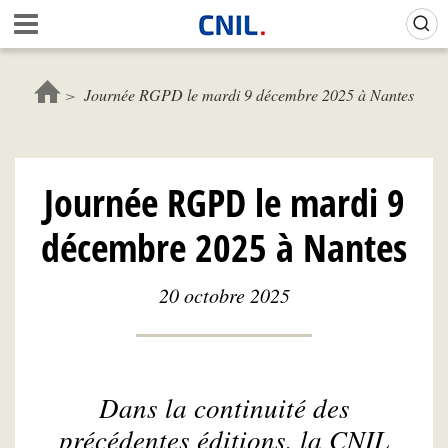
Aller
Gestion de vos préférences sur les cookies (témoins de connexion)
A
au
c
contenu
c
principal
u
Journée RGPD le mardi 9 décembre 2025 à Nantes
e
i
l
-
Journée RGPD le mardi 9
C
N
décembre 2025 à Nantes
I
L
20 octobre 2025
Dans la continuité des
précédentes éditions, la CNIL