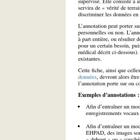
supervisé. Elle consiste à 
servira de « vérité de terrai
discriminer les données en 
L’annotation peut porter su
personnelles ou non. L’ann
à part entière, ou résulter 
pour un certain besoin, pu
médical décrit ci-dessous).
existantes.
Cette fiche, ainsi que cell
données
, devront alors êtr
l’annotation porte sur ou c
Exemples d’annotations :
Afin d’entraîner un mod
enregistrements vocaux s
Afin d’entraîner un mod
EHPAD, des images sont 
« debout » ou « couché