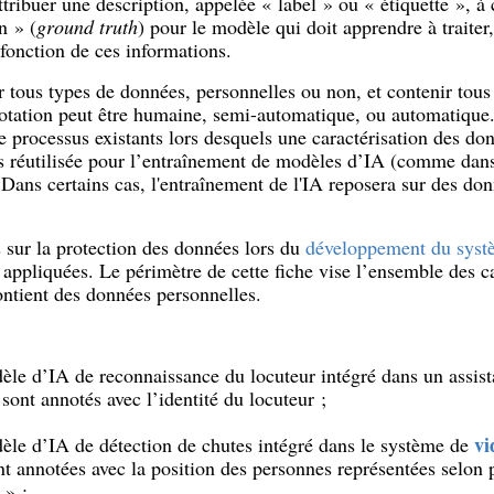
attribuer une description, appelée « label » ou « étiquette », 
n » (
ground truth
) pour le modèle qui doit apprendre à traiter,
fonction de ces informations.
r tous types de données, personnelles ou non, et contenir tous
otation peut être humaine, semi-automatique, ou automatique.
de processus existants lors desquels une caractérisation des don
is réutilisée pour l’entraînement de modèles d’IA (comme dans
 Dans certains cas, l'entraînement de l'IA reposera sur des do
es sur la protection des données lors du
développement du syst
e appliquées. Le périmètre de cette fiche vise l’ensemble des 
ontient des données personnelles.
èle d’IA de reconnaissance du locuteur intégré dans un assist
ont annotés avec l’identité du locuteur ;
vi
èle d’IA de détection de chutes intégré dans le système de
annotées avec la position des personnes représentées selon pl
 » ;