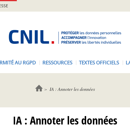
ESSE
A
c
c
u
e
RMITÉ AU RGPD
RESSOURCES
TEXTES OFFICIELS
L
i
l
-
C
IA : Annoter les données
N
I
L
IA : Annoter les données