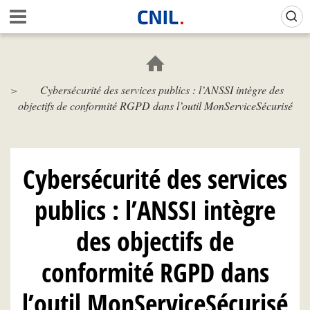
Aller
Gestion de vos préférences sur les cookies (témoins de connexion)
A
au
c
contenu
c
principal
u
e
Cybersécurité des services publics : l’ANSSI intègre des
i
objectifs de conformité RGPD dans l’outil MonServiceSécurisé
l
-
C
N
I
Cybersécurité des services
L
publics : l’ANSSI intègre
des objectifs de
conformité RGPD dans
l’outil MonServiceSécurisé