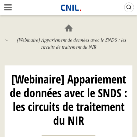
Aller
Gestion de vos préférences sur les cookies (témoins de connexion)
A
au
c
contenu
c
principal
u
e
[Webinaire] Appariement de données avec le SNDS : les
i
circuits de traitement du NIR
l
-
C
N
I
[Webinaire] Appariement
L
de données avec le SNDS :
les circuits de traitement
du NIR