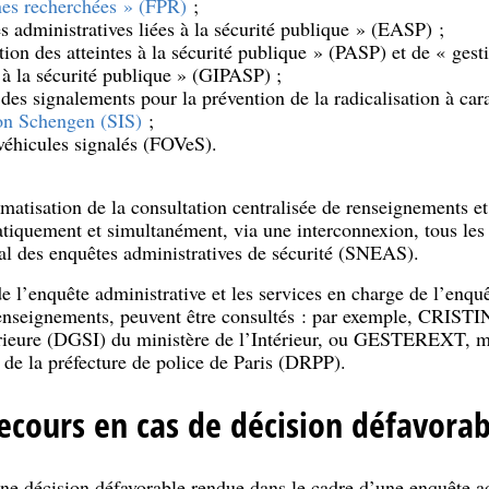
nes recherchées » (FPR)
;
s administratives liées à la sécurité publique » (EASP) ;
tion des atteintes à la sécurité publique » (PASP) et de « gest
 à la sécurité publique » (GIPASP) ;
 des signalements pour la prévention de la radicalisation à car
on Schengen (SIS)
;
 véhicules signalés (FOVeS).
isation de la consultation centralisée de renseignements et
iquement et simultanément, via une interconnexion, tous les fi
onal des enquêtes administratives de sécurité (SNEAS).
e l’enquête administrative et les services en charge de l’enquêt
renseignements, peuvent être consultés : par exemple, CRISTIN
térieure (DGSI) du ministère de l’Intérieur, ou GESTEREXT, m
 de la préfecture de police de Paris (DRPP).
recours en cas de décision défavorab
ne décision défavorable rendue dans le cadre d’une enquête ad