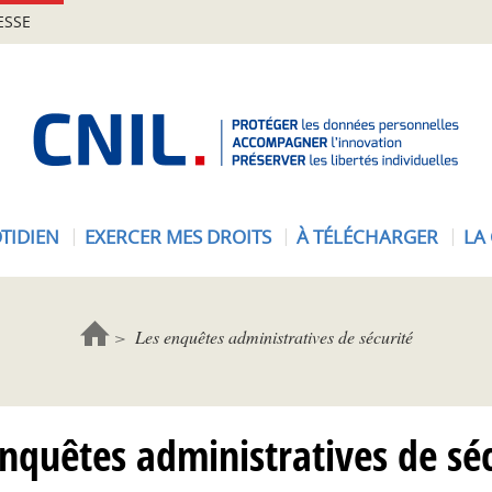
ESSE
A
c
c
u
e
TIDIEN
EXERCER MES DROITS
À TÉLÉCHARGER
LA
i
l
-
C
Les enquêtes administratives de sécurité
N
I
L
enquêtes administratives de séc