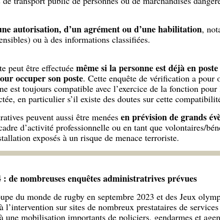
s de transport public de personnes ou de marchandises dangere
une autorisation, d’un agrément ou d’une habilitation
, no
ensibles) ou à des informations classifiées.
même si la personne est déjà en poste
te peut être effectuée
 pour occuper son poste
. Cette enquête de vérification a pour o
 est toujours compatible avec l’exercice de la fonction pour l
ctée, en particulier s’il existe des doutes sur cette compatibilit
en prévision de grands é
tratives peuvent aussi être menées
cadre d’activité professionnelle ou en tant que volontaires/bé
tallation exposés à un risque de menace terroriste.
 : de nombreuses enquêtes administratrives prévues
Coupe du monde de rugby en septembre 2023 et des Jeux olymp
 l’intervention sur sites de nombreux prestataires de services 
à une mobilisation importants de policiers, gendarmes et agent