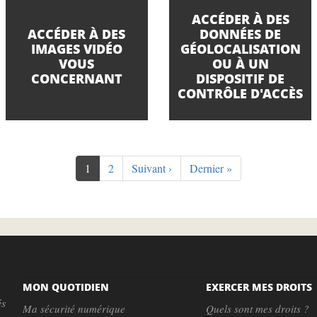
ACCÉDER À DES
ACCÉDER À DES
DONNÉES DE
IMAGES VIDÉO
GÉOLOCALISATION
VOUS
OU À UN
CONCERNANT
DISPOSITIF DE
CONTRÔLE D'ACCÈS
Page
1
Page
2
Page
Suivant ›
Dernière
Dernier »
courante
suivante
page
MON QUOTIDIEN
EXERCER MES DROITS
és
Ma sécurité numérique
Quels sont mes droits ?