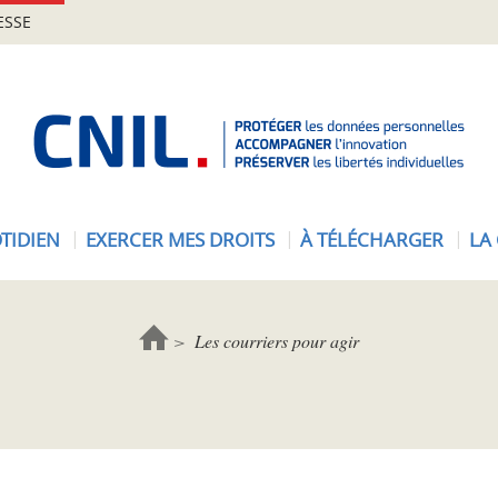
ESSE
A
c
c
u
e
TIDIEN
EXERCER MES DROITS
À TÉLÉCHARGER
LA
i
l
-
C
Les courriers pour agir
N
I
L