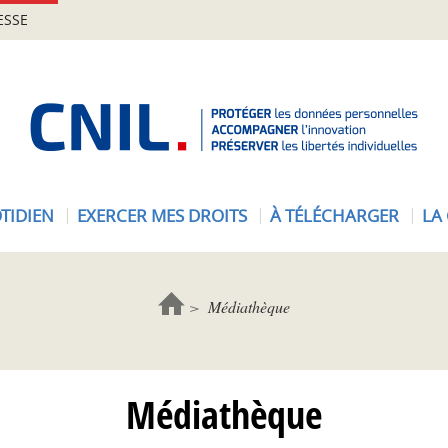
ESSE
A
c
c
u
e
TIDIEN
EXERCER MES DROITS
À TÉLÉCHARGER
LA
i
l
-
C
Médiathèque
N
I
L
Médiathèque