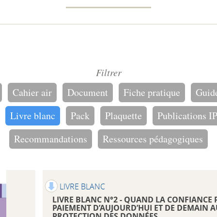
Filtrer
Cahier air
Document
Fiche pratique
Guid
Livre blanc
Pack
Plaquette
Publications I
Recommandations
Ressources pédagogiques
LIVRE BLANC
LIVRE BLANC N°2 - QUAND LA CONFIANCE P
PAIEMENT D’AUJOURD’HUI ET DE DEMAIN AU
PROTECTION DES DONNÉES