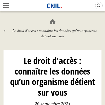
Aller
Gestion de vos préférences sur les cookies (témoins de connexion)
A
au
c
contenu
c
principal
u
e
Le droit d'accès : connaître les données qu’un organisme
i
détient sur vous
l
-
C
N
I
Le droit d'accès :
L
connaître les données
qu’un organisme détient
sur vous
26 septembre 2023