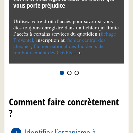
vous porte préjudice
v
Utilisez votre droit d’accès pour savoir si vous
Il
êtes toujours enregistré dans un fichier qui limite
pr
l’accès à certains services du quotidien (
fichage
re
Préventel
, inscription au
fichier central des
a
chèques
,
Fichier national des Incidents de
remboursement des Crédits
,...).
Comment faire concrètement
?
Identifier l’organisme à