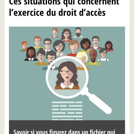
Ces situations qui concernent
l’exercice du droit d’accès
Savoir si vous figurez dans un fichier qui
C