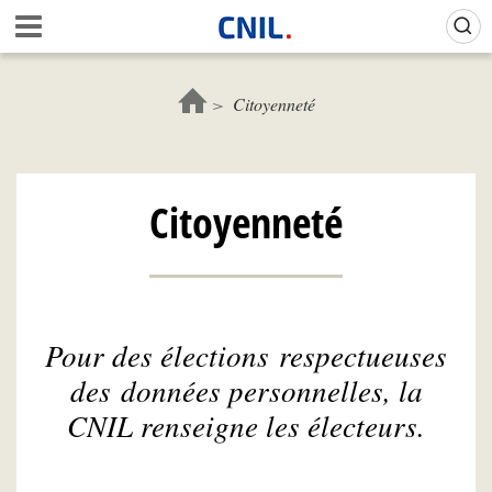
Aller
Gestion de vos préférences sur les cookies (témoins de connexion)
A
au
c
contenu
c
principal
u
Citoyenneté
e
i
l
-
Citoyenneté
C
N
I
L
Pour des élections respectueuses
des données personnelles, la
CNIL renseigne les électeurs.