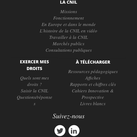
LA CNIL
Missions
Fonctionnement
En Europe et dans le monde
L’histoire de la CNIL en vidéo
Travailler à la CNIL
Marchés publics
Consultations publiques
EXERCER MES
À TÉLÉCHARGER
DROITS
Ressources pédagogiques
Quels sont mes
Affiches
droits ?
Rapports et chiffres clés
Saisir la CNIL
Cahiers Innovation &
Questions/réponse
Prospective
s
Livres blancs
Suivez-nous