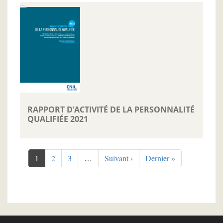
RAPPORT D'ACTIVITÉ DE LA PERSONNALITÉ
QUALIFIÉE 2021
Pagination
Page
1
Page
2
Page
3
…
Page
Suivant ›
Dernière
Dernier »
courante
suivante
page