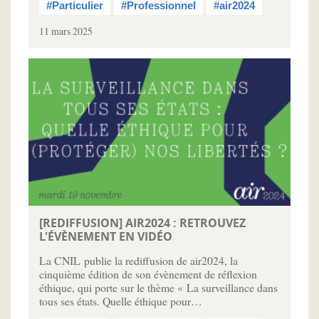
#Particulier
#Professionnel
#air2024
11 mars 2025
[REDIFFUSION] AIR2024 : RETROUVEZ
L'ÉVÈNEMENT EN VIDÉO
La CNIL publie la rediffusion de air2024, la
cinquième édition de son évènement de réflexion
éthique, qui porte sur le thème « La surveillance dans
tous ses états. Quelle éthique pour…