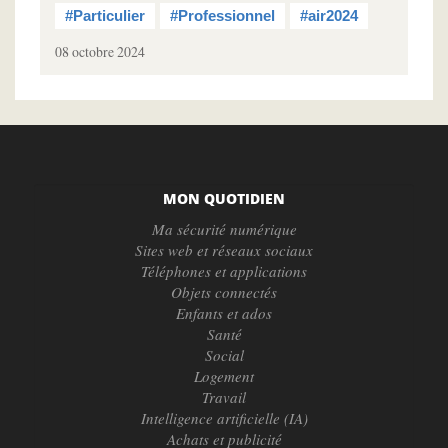
#Particulier
#Professionnel
#air2024
08 octobre 2024
MON QUOTIDIEN
Ma sécurité numérique
Sites web et réseaux sociaux
Téléphones et applications
Objets connectés
Enfants et ados
Santé
Social
Logement
Travail
Intelligence artificielle (IA)
Achats et publicité