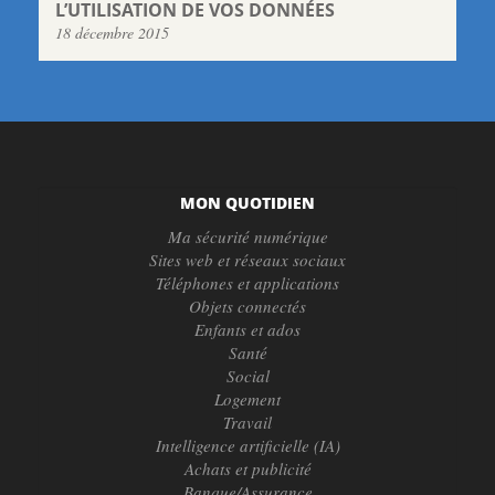
L’UTILISATION DE VOS DONNÉES
18 décembre 2015
MON QUOTIDIEN
Ma sécurité numérique
Sites web et réseaux sociaux
Téléphones et applications
Objets connectés
Enfants et ados
Santé
Social
Logement
Travail
Intelligence artificielle (IA)
Achats et publicité
Banque/Assurance