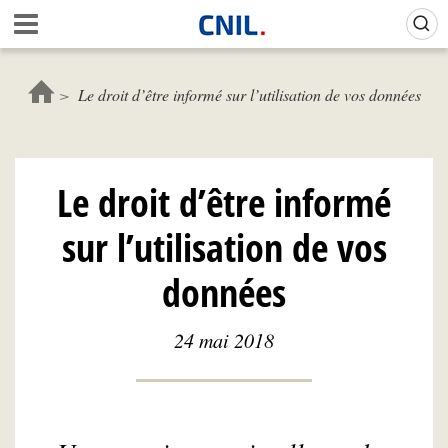
Aller
Gestion de vos préférences sur les cookies (témoins de connexion)
A
au
c
contenu
c
principal
u
Le droit d’être informé sur l’utilisation de vos données
e
i
l
-
Le droit d’être informé
C
N
sur l’utilisation de vos
I
L
données
24 mai 2018