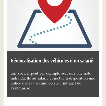
Géolocalisation des véhicules d’un salarié
S
une société peut par exemple adresser une note
un
individuelle au salarié et mettre à disposition une
fo
notice dans la voiture ou sur l’intranet de
dé
l’entreprise.
s