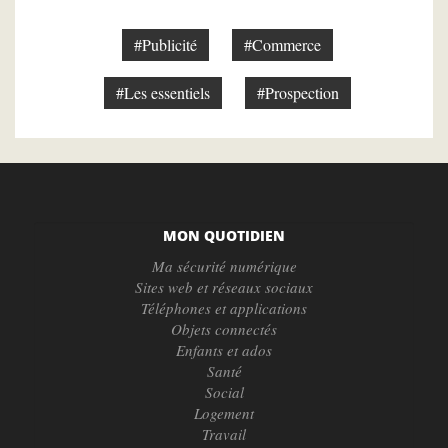
#Publicité
#Commerce
#Les essentiels
#Prospection
MON QUOTIDIEN
Ma sécurité numérique
Sites web et réseaux sociaux
Téléphones et applications
Objets connectés
Enfants et ados
Santé
Social
Logement
Travail