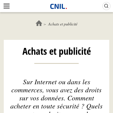
Aller
Gestion de vos préférences sur les cookies (témoins de connexion)
A
au
c
contenu
c
principal
u
Achats et publicité
e
i
l
-
Achats et publicité
C
N
I
L
Sur Internet ou dans les
commerces, vous avez des droits
sur vos données. Comment
acheter en toute sécurité ? Quels