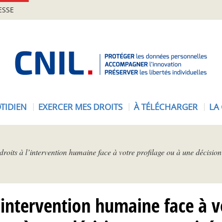
ESSE
A
c
c
u
e
TIDIEN
EXERCER MES DROITS
À TÉLÉCHARGER
LA
i
l
-
C
droits à l’intervention humaine face à votre profilage ou à une décisio
N
I
L
l’intervention humaine face à v