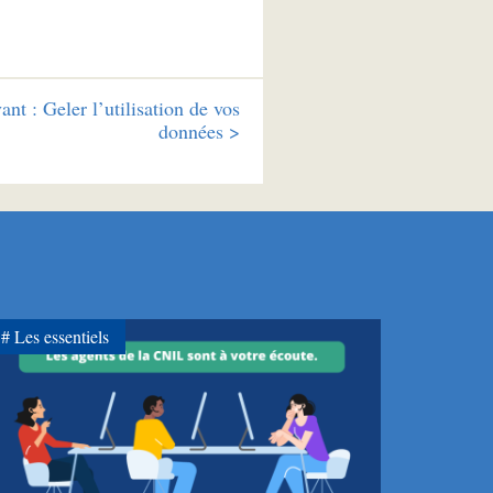
ant :
Geler l’utilisation de vos
données >
Les essentiels