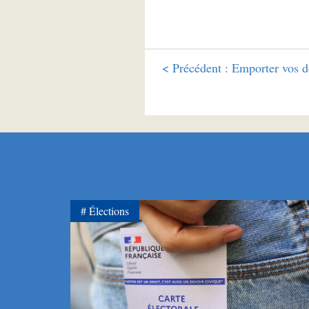
<
Précédent :
Emporter vos d
Élections