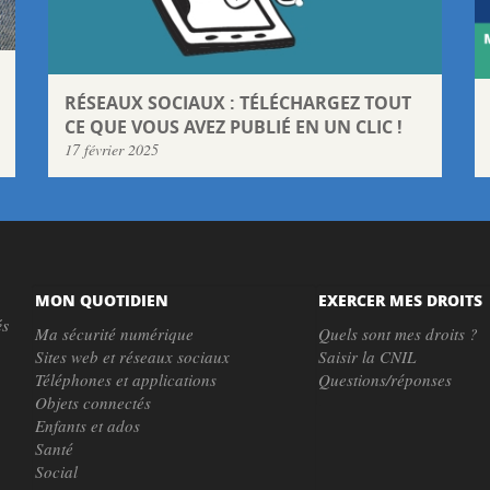
RÉSEAUX SOCIAUX : TÉLÉCHARGEZ TOUT
CE QUE VOUS AVEZ PUBLIÉ EN UN CLIC !
17 février 2025
MON QUOTIDIEN
EXERCER MES DROITS
és
Ma sécurité numérique
Quels sont mes droits ?
Sites web et réseaux sociaux
Saisir la CNIL
Téléphones et applications
Questions/réponses
Objets connectés
Enfants et ados
Santé
Social