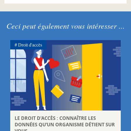
Ceci peut également vous intéresser ...
Droit d'accès
LE DROIT D'ACCÈS : CONNAÎTRE LES
DONNÉES QU’UN ORGANISME DÉTIENT SUR
VOUS