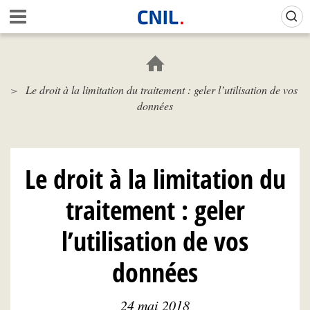
Aller
Gestion de vos préférences sur les cookies (témoins de connexion)
A
au
c
contenu
c
principal
u
e
Le droit à la limitation du traitement : geler l’utilisation de vos
i
données
l
-
C
N
I
Le droit à la limitation du
L
traitement : geler
l’utilisation de vos
données
24 mai 2018