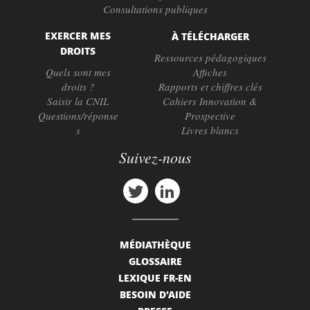
Consultations publiques
EXERCER MES
À TÉLÉCHARGER
DROITS
Ressources pédagogiques
Quels sont mes
Affiches
droits ?
Rapports et chiffres clés
Saisir la CNIL
Cahiers Innovation &
Questions/réponse
Prospective
s
Livres blancs
Suivez-nous
MÉDIATHÈQUE
GLOSSAIRE
LEXIQUE FR-EN
BESOIN D'AIDE