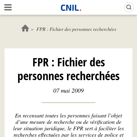
Aller
A
au
c
contenu
c
principal
u
FPR : Fichier des personnes recherchées
e
i
l
-
FPR : Fichier des
C
N
personnes recherchées
I
L
07 mai 2009
En recensant toutes les personnes faisant l’objet
d’une mesure de recherche ou de vérification de
leur situation juridique, le FPR sert à faciliter les
recherches effectuées par les services de police et