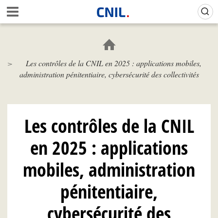
Aller
Gestion de vos préférences sur les cookies (témoins de connexion)
A
au
c
contenu
c
principal
u
e
Les contrôles de la CNIL en 2025 : applications mobiles,
i
administration pénitentiaire, cybersécurité des collectivités
l
-
C
N
I
Les contrôles de la CNIL
L
en 2025 : applications
mobiles, administration
pénitentiaire,
cybersécurité des