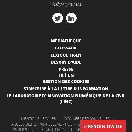
Suivez-nous
MÉDIATHÈQUE
GLOSSAIRE
LEXIQUE FR-EN
BESOIN D'AIDE
PRESSE
FR
EN
GESTION DES COOKIES
S'INSCRIRE À LA LETTRE D'INFORMATION
LE LABORATOIRE D'INNOVATION NUMÉRIQUE DE LA CNIL
(LINC)
MENTIONS LÉGALES
|
DONNÉES PERSONNELLES
|
ACCESSIBILITÉ : PARTIELLEMENT CONFORME
|
INFORMATIONS
BESOIN D'AIDE
PUBLIQUES
|
RECRUTEMENT
|
MON COMPTE
|
NOUS