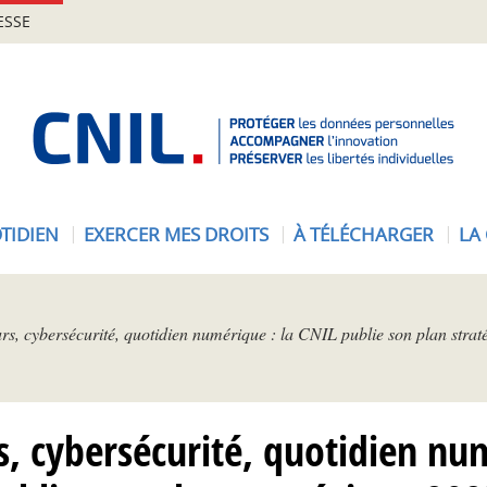
ESSE
A
c
c
u
e
TIDIEN
EXERCER MES DROITS
À TÉLÉCHARGER
LA
i
l
-
C
rs, cybersécurité, quotidien numérique : la CNIL publie son plan stra
N
I
L
s, cybersécurité, quotidien num