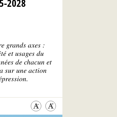
25-2028
e grands axes :
ité et usages du
nnées de chacun et
ra sur une action
épression.