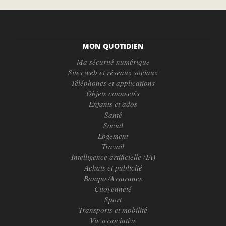
MON QUOTIDIEN
Ma sécurité numérique
Sites web et réseaux sociaux
Téléphones et applications
Objets connectés
Enfants et ados
Santé
Social
Logement
Travail
Intelligence artificielle (IA)
Achats et publicité
Banque/Assurance
Citoyenneté
Sport
Transports et mobilité
Vie associative