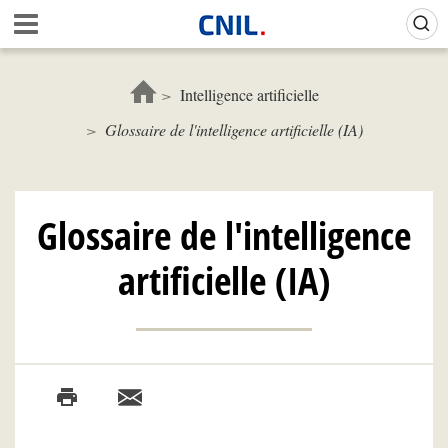
Aller
Gestion de vos préférences sur les cookies (témoins de connexion)
A
au
c
contenu
c
principal
u
Intelligence artificielle
e
Glossaire de l'intelligence artificielle (IA)
i
l
-
C
N
Glossaire de l'intelligence
I
L
artificielle (IA)