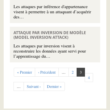
Les attaques par inférence d'appartenance
visent à permettre à un attaquant d’acquérir
des…
ATTAQUE PAR INVERSION DE MODÈLE
(MODEL INVERSION ATTACK)
Les attaques par inversion visent à
reconstruire les données ayant servi pour
l’apprentissage du…
Pagination
Première
« Premier
Page
‹ Précédent
…
Page
2
Page
3
page
précédente
courante
Page
4
…
Page
Suivant ›
Dernière
Dernier »
suivante
page