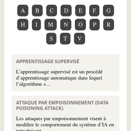
A
B
C
D
E
F
G
H
I
M
N
O
P
R
S
T
V
APPRENTISSAGE SUPERVISÉ
L’apprentissage supervisé est un procédé
d’apprentissage automatique dans lequel
l’algorithme s…
ATTAQUE PAR EMPOISONNEMENT (DATA
POISONING ATTACK)
Les attaques par empoisonnement visent à
modifier le comportement du système d’IA en
introduisant…