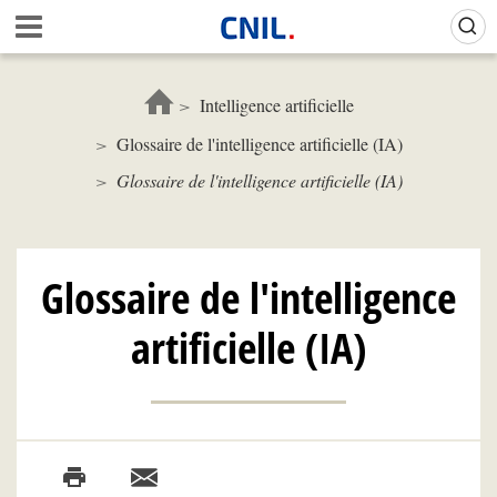
Aller
Gestion de vos préférences sur les cookies (témoins de connexion)
A
au
c
contenu
c
principal
u
Intelligence artificielle
e
Glossaire de l'intelligence artificielle (IA)
i
l
Glossaire de l'intelligence artificielle (IA)
-
C
N
I
Glossaire de l'intelligence
L
artificielle (IA)