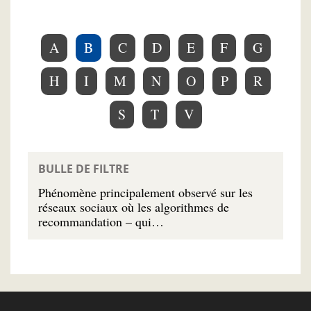
A
B
C
D
E
F
G
H
I
M
N
O
P
R
S
T
V
BULLE DE FILTRE
Phénomène principalement observé sur les
réseaux sociaux où les algorithmes de
recommandation – qui…