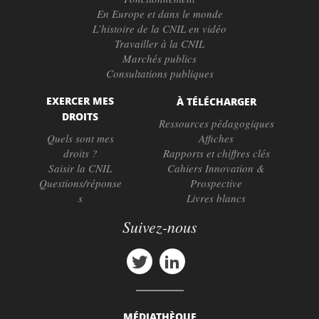
En Europe et dans le monde
L’histoire de la CNIL en vidéo
Travailler à la CNIL
Marchés publics
Consultations publiques
EXERCER MES
À TÉLÉCHARGER
DROITS
Ressources pédagogiques
Quels sont mes
Affiches
droits ?
Rapports et chiffres clés
Saisir la CNIL
Cahiers Innovation &
Questions/réponse
Prospective
s
Livres blancs
Suivez-nous
MÉDIATHÈQUE