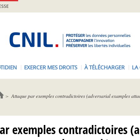
ESSE
A
c
c
u
e
TIDIEN
EXERCER MES DROITS
À TÉLÉCHARGER
LA
i
l
-
C
Attaque par exemples contradictoires (adversarial examples atta
N
I
L
ar exemples contradictoires (a