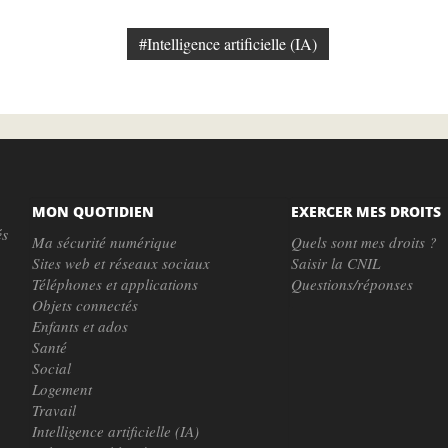
#Intelligence artificielle (IA)
MON QUOTIDIEN
EXERCER MES DROITS
és
Ma sécurité numérique
Quels sont mes droits ?
Sites web et réseaux sociaux
Saisir la CNIL
Téléphones et applications
Questions/réponses
Objets connectés
Enfants et ados
Santé
Social
Logement
Travail
Intelligence artificielle (IA)