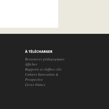
À TÉLÉCHARGER
Ressources pédagogiques
Affiches
Rapports et chiffres clés
Cahiers Innovation &
Prospective
Livres blancs