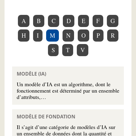
A
B
C
D
E
F
G
H
I
M
N
O
P
R
S
T
V
MODÈLE (IA)
Un modèle d’IA est un algorithme, dont le
fonctionnement est déterminé par un ensemble
d’attributs,…
MODÈLE DE FONDATION
Il s’agit d’une catégorie de modèles d’IA sur
un ensemble de données dont la quantité et