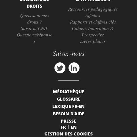
DROITS
Ressources pédagogiques
Quels sont mes
Affiches
droits ?
Rapports et chiffres clés
Saisir la CNIL
Cahiers Innovation &
Questions/réponse
Prospective
s
Livres blancs
Suivez-nous
MÉDIATHÈQUE
GLOSSAIRE
LEXIQUE FR-EN
BESOIN D'AIDE
PRESSE
FR
EN
GESTION DES COOKIES