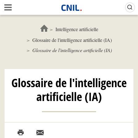
Aller
Gestion de vos préférences sur les cookies (témoins de connexion)
A
au
c
contenu
c
principal
u
Intelligence artificielle
e
Glossaire de l'intelligence artificielle (IA)
i
l
Glossaire de l'intelligence artificielle (IA)
-
C
N
I
Glossaire de l'intelligence
L
artificielle (IA)