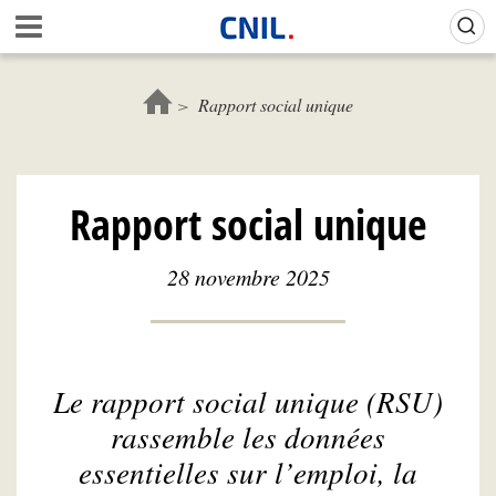
Aller
Gestion de vos préférences sur les cookies (témoins de connexion)
A
au
c
contenu
c
principal
u
Rapport social unique
e
i
l
-
Rapport social unique
C
N
I
28 novembre 2025
L
Le rapport social unique (RSU)
rassemble les données
essentielles sur l’emploi, la