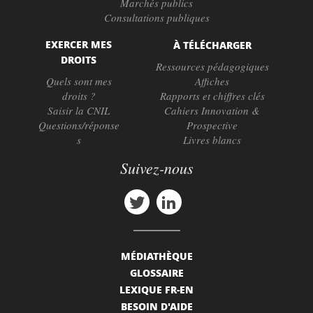
Marchés publics
Consultations publiques
EXERCER MES
À TÉLÉCHARGER
DROITS
Ressources pédagogiques
Quels sont mes
Affiches
droits ?
Rapports et chiffres clés
Saisir la CNIL
Cahiers Innovation &
Questions/réponse
Prospective
s
Livres blancs
Suivez-nous
MÉDIATHÈQUE
GLOSSAIRE
LEXIQUE FR-EN
BESOIN D'AIDE