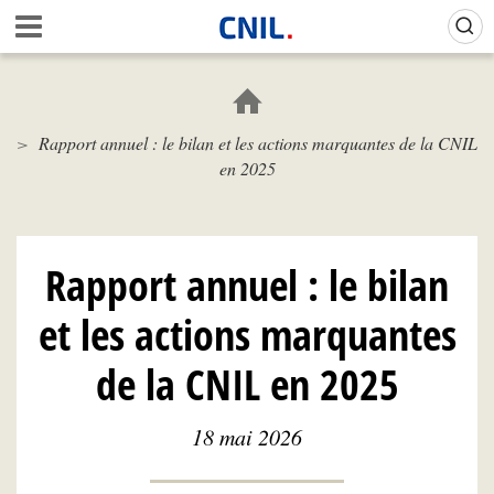
Aller
Gestion de vos préférences sur les cookies (témoins de connexion)
A
au
c
contenu
c
principal
u
e
Rapport annuel : le bilan et les actions marquantes de la CNIL
i
en 2025
l
-
C
N
I
Rapport annuel : le bilan
L
et les actions marquantes
de la CNIL en 2025
18 mai 2026