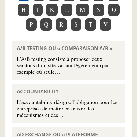
H
I
K
L
M
N
O
P
Q
R
S
T
V
A/B TESTING OU « COMPARAISON A/B »
L’A/B testing consiste à proposer deux
versions d’un site variant légèrement (par
exemple où seule…
ACCOUNTABILITY
L’accountability désigne l’obligation pour les
entreprises de mettre en œuvre des
mécanismes et des…
AD EXCHANGE OU « PLATEFORME