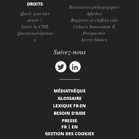
DROITS
Ressources pédagogiques
Quels sont mes
Affiches
droits ?
Rapports et chiffres clés
Saisir la CNIL
Cahiers Innovation &
Questions/réponse
Prospective
s
Livres blancs
Suivez-nous
MÉDIATHÈQUE
GLOSSAIRE
LEXIQUE FR-EN
BESOIN D'AIDE
PRESSE
FR
EN
GESTION DES COOKIES