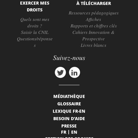
EXERCER MES
À TÉLÉCHARGER
DROITS
Ressources pédagogiques
Quels sont mes
Affiches
droits ?
Rapports et chiffres clés
Saisir la CNIL
Cahiers Innovation &
Questions/réponse
Prospective
s
Livres blancs
Suivez-nous
MÉDIATHÈQUE
GLOSSAIRE
LEXIQUE FR-EN
BESOIN D'AIDE
PRESSE
FR
EN