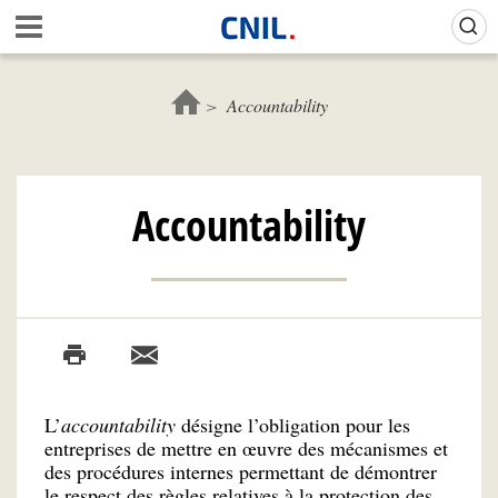
Aller
Gestion de vos préférences sur les cookies (témoins de connexion)
A
au
c
contenu
c
principal
u
Accountability
e
i
l
-
Accountability
C
N
I
L
L’
accountability
désigne l’obligation pour les
entreprises de mettre en œuvre des mécanismes et
des procédures internes permettant de démontrer
le respect des règles relatives à la protection des