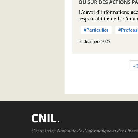
OU SUR DES ACTIONS PA
L’envoi d’informations néc
responsabilité de la Commi
#Particulier
#Profess
01 décembre 2025
Pagination
Pr
« 
pa
Commission Nationale de l’Informatique et des Libert