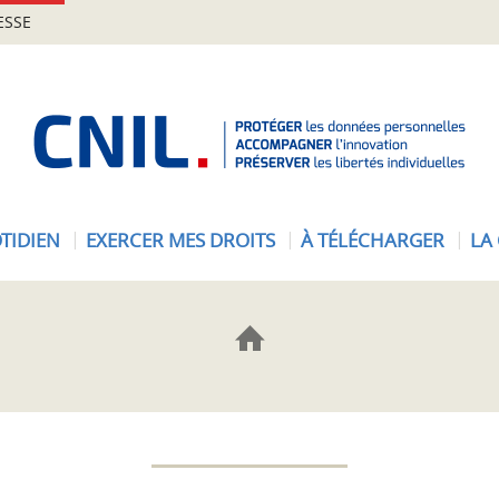
ESSE
A
c
c
u
e
TIDIEN
EXERCER MES DROITS
À TÉLÉCHARGER
LA
i
l
-
C
N
I
L