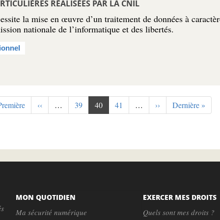
RTICULIÈRES RÉALISÉES PAR LA CNIL
essite la mise en œuvre d’un traitement de données à caractèr
ssion nationale de l’informatique et des libertés.
ionnel
emière
Première
Page
‹‹
…
Page
39
Page
40
Page
41
…
Page
››
Dernière
Dernière »
ge
précédente
courante
suivante
page
MON QUOTIDIEN
EXERCER MES DROITS
és
Ma sécurité numérique
Quels sont mes droits ?