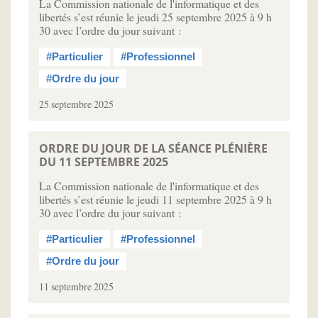
La Commission nationale de l'informatique et des
libertés s’est réunie le jeudi 25 septembre 2025 à 9 h
30 avec l’ordre du jour suivant :
#Particulier
#Professionnel
#Ordre du jour
25 septembre 2025
ORDRE DU JOUR DE LA SÉANCE PLÉNIÈRE
DU 11 SEPTEMBRE 2025
La Commission nationale de l'informatique et des
libertés s’est réunie le jeudi 11 septembre 2025 à 9 h
30 avec l’ordre du jour suivant :
#Particulier
#Professionnel
#Ordre du jour
11 septembre 2025