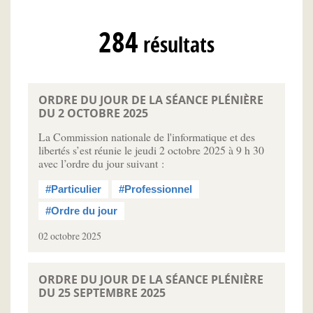
284
résultats
ORDRE DU JOUR DE LA SÉANCE PLÉNIÈRE
DU 2 OCTOBRE 2025
La Commission nationale de l'informatique et des
libertés s’est réunie le jeudi 2 octobre 2025 à 9 h 30
avec l’ordre du jour suivant :
#Particulier
#Professionnel
#Ordre du jour
02 octobre 2025
ORDRE DU JOUR DE LA SÉANCE PLÉNIÈRE
DU 25 SEPTEMBRE 2025