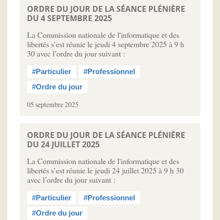
ORDRE DU JOUR DE LA SÉANCE PLÉNIÈRE
DU 4 SEPTEMBRE 2025
La Commission nationale de l'informatique et des
libertés s’est réunie le jeudi 4 septembre 2025 à 9 h
30 avec l’ordre du jour suivant :
#Particulier
#Professionnel
#Ordre du jour
05 septembre 2025
ORDRE DU JOUR DE LA SÉANCE PLÉNIÈRE
DU 24 JUILLET 2025
La Commission nationale de l'informatique et des
libertés s’est réunie le jeudi 24 juillet 2025 à 9 h 30
avec l’ordre du jour suivant :
#Particulier
#Professionnel
#Ordre du jour