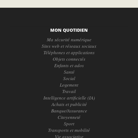
MON QUOTIDIEN
Ma sécurité numérique
Sites web et réseaux sociaux
Téléphones et applications
Objets connectés
Enfants et ados
Santé
Social
Logement
Travail
Intelligence artificielle (IA)
Achats et publicité
Banque/Assurance
Citoyenneté
Sport
Transports et mobilité
Vie associative