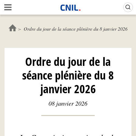
Aller
Gestion de vos préférences sur les cookies (témoins de connexion)
A
au
c
contenu
c
principal
u
Ordre du jour de la séance plénière du 8 janvier 2026
e
i
l
-
Ordre du jour de la
C
N
séance plénière du 8
I
L
janvier 2026
08 janvier 2026