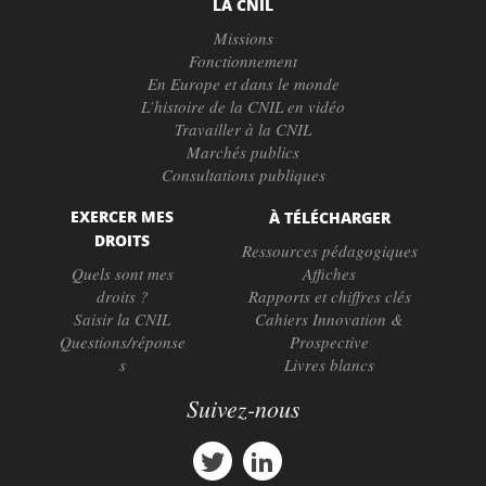
LA CNIL
Missions
Fonctionnement
En Europe et dans le monde
L’histoire de la CNIL en vidéo
Travailler à la CNIL
Marchés publics
Consultations publiques
EXERCER MES
À TÉLÉCHARGER
DROITS
Ressources pédagogiques
Quels sont mes
Affiches
droits ?
Rapports et chiffres clés
Saisir la CNIL
Cahiers Innovation &
Questions/réponse
Prospective
s
Livres blancs
Suivez-nous