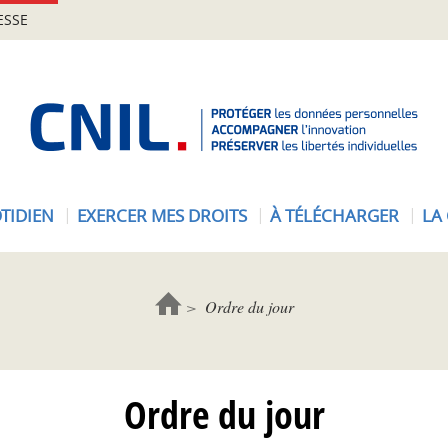
ESSE
A
c
c
u
e
TIDIEN
EXERCER MES DROITS
À TÉLÉCHARGER
LA
i
l
-
C
Ordre du jour
N
I
L
Ordre du jour