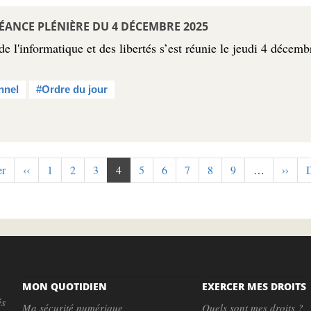
ÉANCE PLÉNIÈRE DU 4 DÉCEMBRE 2025
 l'informatique et des libertés s’est réunie le jeudi 4 décem
nnel
#Ordre du jour
e
er
Page
‹‹
Page
1
Page
2
Page
3
Page
4
Page
5
Page
6
Page
7
Page
8
Page
9
…
Page
››
D
D
précédente
courante
suivan
MON QUOTIDIEN
EXERCER MES DROITS
és
Ma sécurité numérique
Quels sont mes droits ?