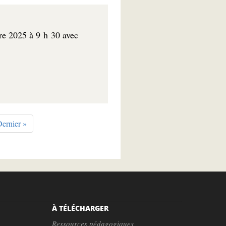
bre 2025 à 9 h 30 avec
ernière
ernier »
te
page
À TÉLÉCHARGER
Ressources pédagogiques