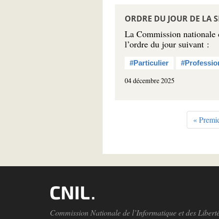
ORDRE DU JOUR DE LA S
La Commission nationale de
l’ordre du jour suivant :
#Particulier
#Professio
04 décembre 2025
Pagination
Premièr
« Premi
page
Commission Nationale de l’Informatique et des Libert