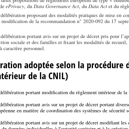
 de
ePrivacy
, du
Data Governance Act
, du
Data Act
et du règl
délibération proposant des modalités pratiques de mise en c
t modification de la recommandation n° 2020-092 du 17 sept
élibération portant avis sur un projet de décret pris pour l’app
ion sociale et des familles et fixant les modalités de recueil,
à caractère personnel.
ération adoptée selon la procédure d
térieur de la CNIL)
élibération portant modification du règlement intérieur de la
libération portant avis sur un projet de décret portant divers
opéenne en matière de coordination des systèmes de sécurité s
libération portant avis sur un projet de décret modifiant les d
 de données individuelles à l'autorité sanitaire et à la créatio