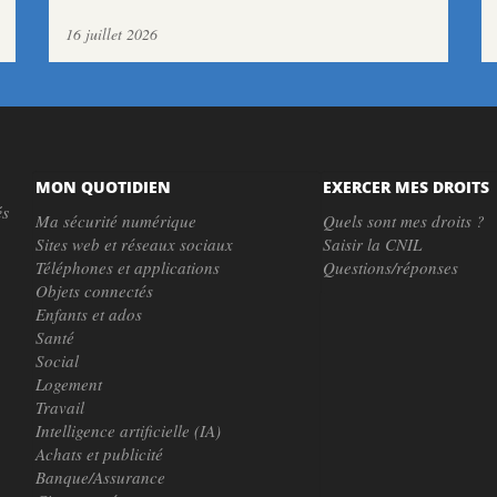
16 juillet 2026
MON QUOTIDIEN
EXERCER MES DROITS
és
Ma sécurité numérique
Quels sont mes droits ?
Sites web et réseaux sociaux
Saisir la CNIL
Téléphones et applications
Questions/réponses
Objets connectés
Enfants et ados
Santé
Social
Logement
Travail
Intelligence artificielle (IA)
Achats et publicité
Banque/Assurance