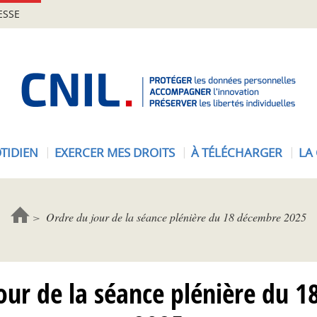
ESSE
A
c
c
u
e
TIDIEN
EXERCER MES DROITS
À TÉLÉCHARGER
LA
i
l
-
C
Ordre du jour de la séance plénière du 18 décembre 2025
N
I
L
our de la séance plénière du 