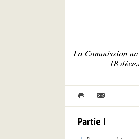
La Commission natio
18 décem
Partie I
Discussion relative au