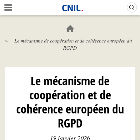
Aller
Gestion de vos préférences sur les cookies (témoins de connexion)
A
au
c
contenu
c
principal
u
e
Le mécanisme de coopération et de cohérence européen du
i
RGPD
l
-
C
N
I
Le mécanisme de
L
coopération et de
cohérence européen du
RGPD
19 janvier 2026