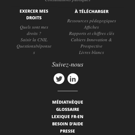
EXERCER MES
À TÉLÉCHARGER
DROITS
Ressources pédagogiques
Quels sont mes
Affiches
droits ?
Rapports et chiffres clés
Saisir la CNIL
Cahiers Innovation &
Questions/réponse
Prospective
s
Livres blancs
Suivez-nous
MÉDIATHÈQUE
GLOSSAIRE
LEXIQUE FR-EN
BESOIN D'AIDE
PRESSE