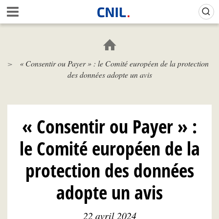
Aller
Gestion de vos préférences sur les cookies (témoins de connexion)
A
au
c
contenu
c
principal
u
e
« Consentir ou Payer » : le Comité européen de la protection
i
des données adopte un avis
l
-
C
N
I
« Consentir ou Payer » :
L
le Comité européen de la
protection des données
adopte un avis
22 avril 2024