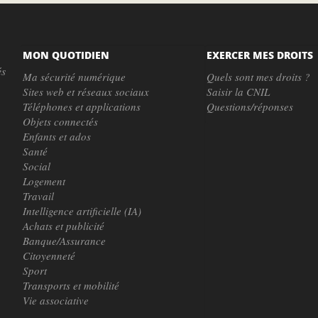
MON QUOTIDIEN
EXERCER MES DROITS
és
Ma sécurité numérique
Quels sont mes droits ?
Sites web et réseaux sociaux
Saisir la CNIL
Téléphones et applications
Questions/réponses
Objets connectés
Enfants et ados
Santé
Social
Logement
Travail
Intelligence artificielle (IA)
Achats et publicité
Banque/Assurance
Citoyenneté
Sport
Transports et mobilité
Vie associative