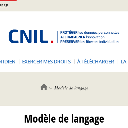
ESSE
A
c
c
u
e
TIDIEN
EXERCER MES DROITS
À TÉLÉCHARGER
LA
i
l
-
C
Modèle de langage
N
I
L
Modèle de langage