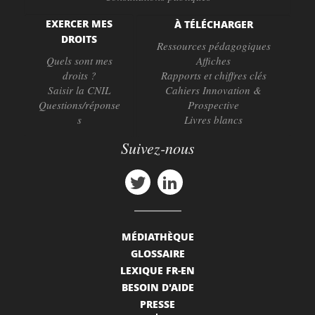
EXERCER MES
À TÉLÉCHARGER
DROITS
Ressources pédagogiques
Quels sont mes
Affiches
droits ?
Rapports et chiffres clés
Saisir la CNIL
Cahiers Innovation &
Questions/réponse
Prospective
s
Livres blancs
Suivez-nous
MÉDIATHÈQUE
GLOSSAIRE
LEXIQUE FR-EN
BESOIN D'AIDE
PRESSE