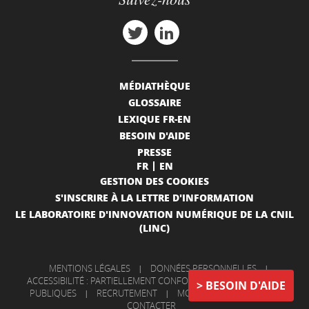
MÉDIATHÈQUE
GLOSSAIRE
LEXIQUE FR-EN
BESOIN D'AIDE
PRESSE
FR
EN
GESTION DES COOKIES
S'INSCRIRE À LA LETTRE D'INFORMATION
LE LABORATOIRE D'INNOVATION NUMÉRIQUE DE LA CNIL
(LINC)
MENTIONS LÉGALES
|
DONNÉES PERSONNELLES
|
ACCESSIBILITÉ : PARTIELLEMENT CONFORME
|
INFORMATIONS
BESOIN D'AIDE
PUBLIQUES
|
RECRUTEMENT
|
MON COMPTE
|
NOUS
CONTACTER