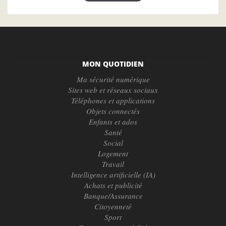
MON QUOTIDIEN
Ma sécurité numérique
Sites web et réseaux sociaux
Téléphones et applications
Objets connectés
Enfants et ados
Santé
Social
Logement
Travail
Intelligence artificielle (IA)
Achats et publicité
Banque/Assurance
Citoyenneté
Sport