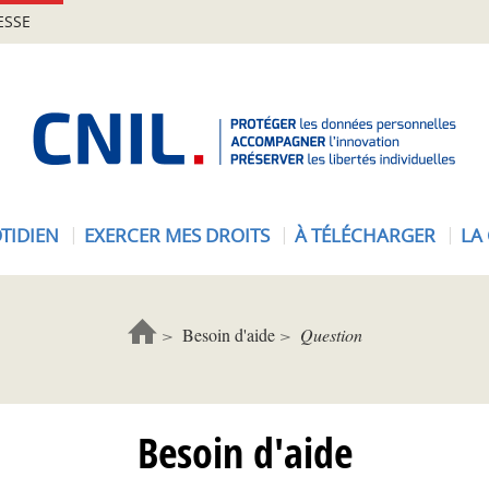
ESSE
A
c
c
u
e
TIDIEN
EXERCER MES DROITS
À TÉLÉCHARGER
LA
i
l
-
C
Besoin d'aide
Question
N
I
L
Besoin d'aide