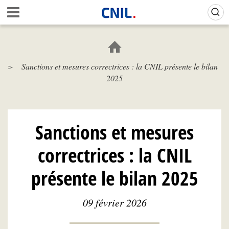
Aller
Gestion de vos préférences sur les cookies (témoins de connexion)
A
au
c
contenu
c
principal
u
e
Sanctions et mesures correctrices : la CNIL présente le bilan
i
2025
l
-
C
N
I
Sanctions et mesures
L
correctrices : la CNIL
présente le bilan 2025
09 février 2026