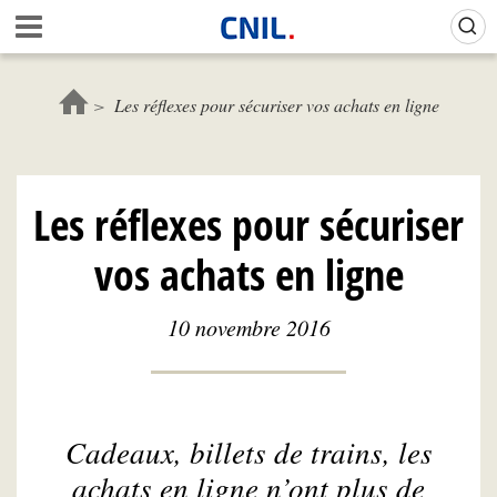
Aller
Gestion de vos préférences sur les cookies (témoins de connexion)
A
au
c
contenu
c
principal
u
Les réflexes pour sécuriser vos achats en ligne
e
i
l
-
Les réflexes pour sécuriser
C
N
vos achats en ligne
I
L
10 novembre 2016
Cadeaux, billets de trains, les
achats en ligne n’ont plus de