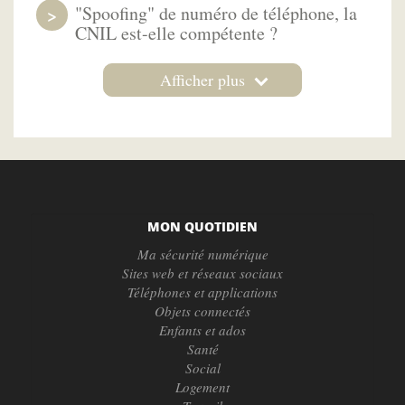
"Spoofing" de numéro de téléphone, la
CNIL est-elle compétente ?
Afficher plus
MON QUOTIDIEN
Ma sécurité numérique
Sites web et réseaux sociaux
Téléphones et applications
Objets connectés
Enfants et ados
Santé
Social
Logement