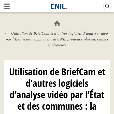
Aller
Gestion de vos préférences sur les cookies (témoins de connexion)
A
au
c
contenu
c
principal
u
e
Utilisation de BriefCam et d’autres logiciels d’analyse vidéo
i
par l’État et des communes : la CNIL prononce plusieurs mises
l
-
en demeure
C
N
I
L
Utilisation de BriefCam et
d’autres logiciels
d’analyse vidéo par l’État
et des communes : la