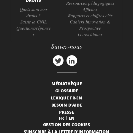
DROITS
Ressources pédagogiques
Quels sont mes
Affiches
droits ?
Rapports et chiffres clés
Saisir la CNIL
Cahiers Innovation &
Questions/réponse
Prospective
s
Livres blancs
Suivez-nous
MÉDIATHÈQUE
GLOSSAIRE
LEXIQUE FR-EN
BESOIN D'AIDE
PRESSE
FR
EN
GESTION DES COOKIES
S'INSCRIRE À LA LETTRE D'INFORMATION