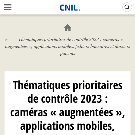
Aller
Gestion de vos préférences sur les cookies (témoins de connexion)
A
au
c
contenu
c
principal
u
e
Thématiques prioritaires de contrôle 2023 : caméras «
i
augmentées », applications mobiles, fichiers bancaires et dossiers
l
-
patients
C
N
I
L
Thématiques prioritaires
de contrôle 2023 :
caméras « augmentées »,
applications mobiles,