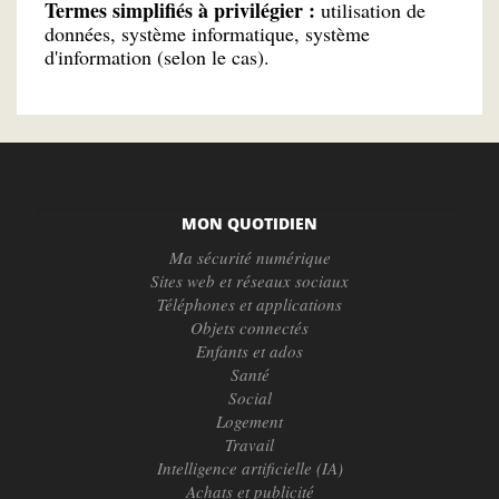
Termes simplifiés à privilégier :
utilisation de
données, système informatique, système
d'information (selon le cas).
MON QUOTIDIEN
Ma sécurité numérique
Sites web et réseaux sociaux
Téléphones et applications
Objets connectés
Enfants et ados
Santé
Social
Logement
Travail
Intelligence artificielle (IA)
Achats et publicité