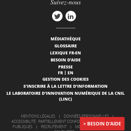
Suivez-nous
MÉDIATHÈQUE
GLOSSAIRE
LEXIQUE FR-EN
BESOIN D'AIDE
PRESSE
FR
EN
GESTION DES COOKIES
S'INSCRIRE À LA LETTRE D'INFORMATION
LE LABORATOIRE D'INNOVATION NUMÉRIQUE DE LA CNIL
(LINC)
MENTIONS LÉGALES
|
DONNÉES PERSONNELLES
|
ACCESSIBILITÉ : PARTIELLEMENT CONFORME
|
INFORMATIONS
BESOIN D'AIDE
PUBLIQUES
|
RECRUTEMENT
|
MON COMPTE
|
NOUS