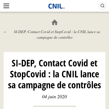
Aller
Gestion de vos préférences sur les cookies (témoins de connexion)
A
au
c
contenu
c
principal
u
e
SI-DEP, Contact Covid et StopCovid : la CNIL lance sa
i
campagne de contrôles
l
-
C
N
I
SI-DEP, Contact Covid et
L
StopCovid : la CNIL lance
sa campagne de contrôles
04 juin 2020