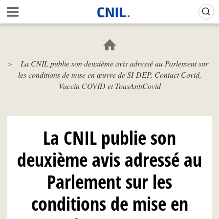
Aller
Gestion de vos préférences sur les cookies (témoins de connexion)
A
au
c
contenu
c
principal
u
e
La CNIL publie son deuxième avis adressé au Parlement sur
i
les conditions de mise en œuvre de SI-DEP, Contact Covid,
l
-
Vaccin COVID et TousAntiCovid
C
N
I
L
La CNIL publie son
deuxième avis adressé au
Parlement sur les
conditions de mise en