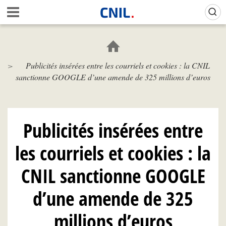
Aller
Gestion de vos préférences sur les cookies (témoins de connexion)
A
au
c
contenu
c
principal
u
e
Publicités insérées entre les courriels et cookies : la CNIL
i
sanctionne GOOGLE d’une amende de 325 millions d’euros
l
-
C
N
I
Publicités insérées entre
L
les courriels et cookies : la
CNIL sanctionne GOOGLE
d’une amende de 325
millions d’euros