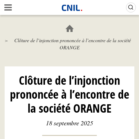
Aller
Gestion de vos préférences sur les cookies (témoins de connexion)
A
au
c
contenu
c
principal
u
e
Clôture de l’injonction prononcée à l’encontre de la société
i
ORANGE
l
-
C
N
I
Clôture de l’injonction
L
prononcée à l’encontre de
la société ORANGE
18 septembre 2025